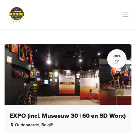
Overslaan naar inhoud
JAN.
01
EXPO (incl. Museeuw 30 | 60 en SD Worx)
Oudenaarde
,
België