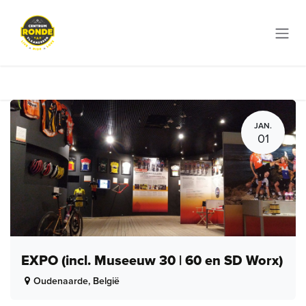
Overslaan naar inhoud
JAN.
01
EXPO (incl. Museeuw 30 | 60 en SD Worx)
Oudenaarde
,
België