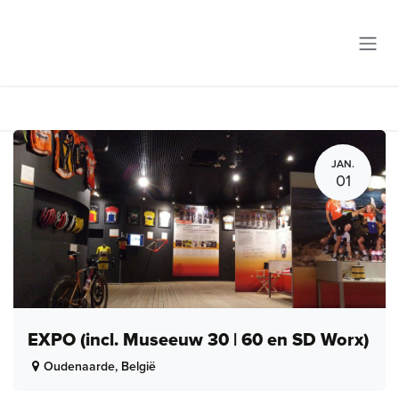
Overslaan naar inhoud
JAN.
01
EXPO (incl. Museeuw 30 | 60 en SD Worx)
Oudenaarde
,
België