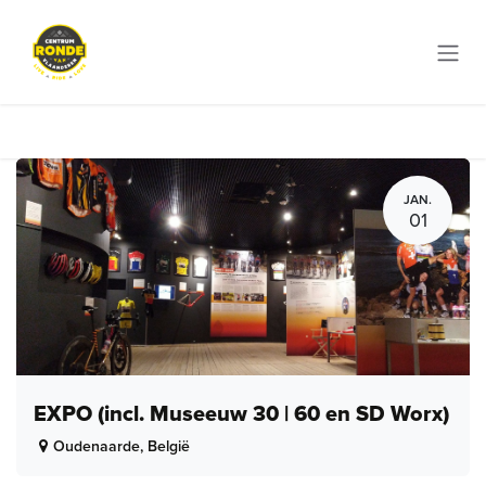
Overslaan naar inhoud
JAN.
01
EXPO (incl. Museeuw 30 | 60 en SD Worx)
Oudenaarde
,
België