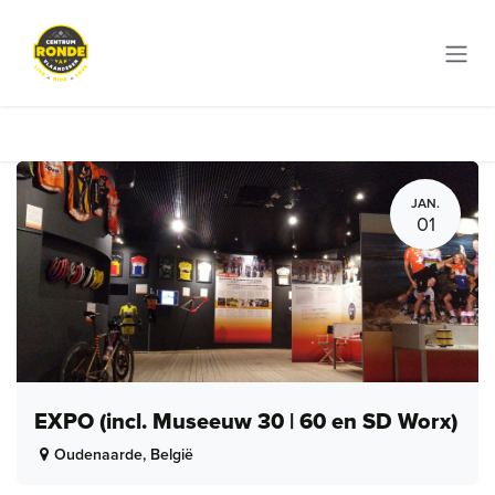
Overslaan naar inhoud
JAN.
01
EXPO (incl. Museeuw 30 | 60 en SD Worx)
Oudenaarde
,
België