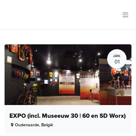
Overslaan naar inhoud
JAN.
01
EXPO (incl. Museeuw 30 | 60 en SD Worx)
Oudenaarde
,
België