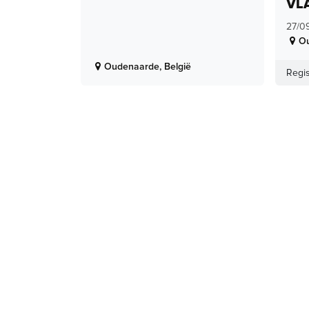
VL
27/0
O
Oudenaarde
,
België
Regis