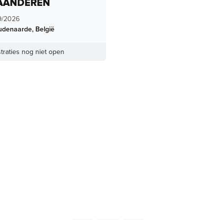
AANDEREN
9/2026
udenaarde
,
België
traties nog niet open