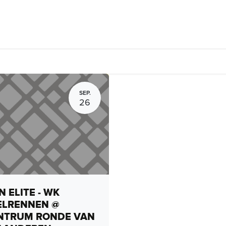
rhuur, routes en rides
Bedrijven
Groepsactiviteiten
Expo
SEP.
26
 ELITE - WK
ELRENNEN @
NTRUM RONDE VAN