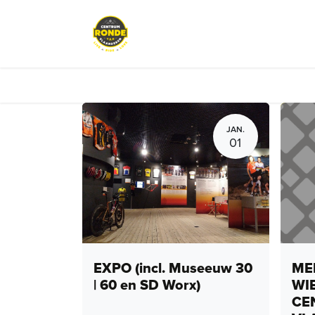
Overslaan naar inhoud
Events
Peloton Café
Fietsve
JAN.
01
EXPO (incl. Museeuw 30
MEN
| 60 en SD Worx)
WI
CE