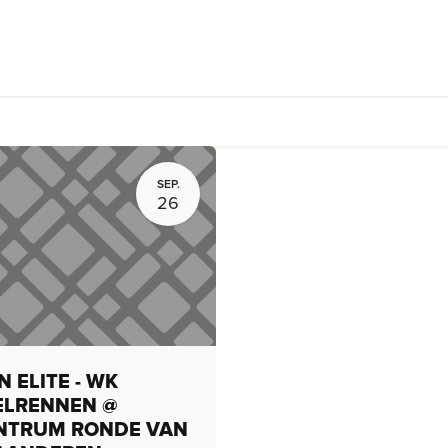
rhuur, routes en rides
Bedrijven
Groepsactiviteiten
Expo
SEP.
26
 ELITE - WK
ELRENNEN @
NTRUM RONDE VAN