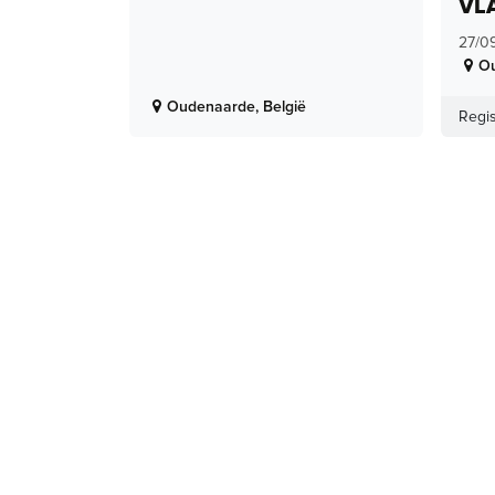
VL
27/0
O
Oudenaarde
,
België
Regis