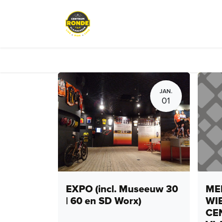
Overslaan naar inhoud
Events
Peloton Café
Fietsve
JAN.
01
EXPO (incl. Museeuw 30
MEN
| 60 en SD Worx)
WI
CE