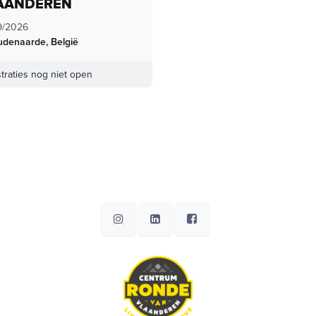
AANDEREN
9/2026
udenaarde
,
België
traties nog niet open