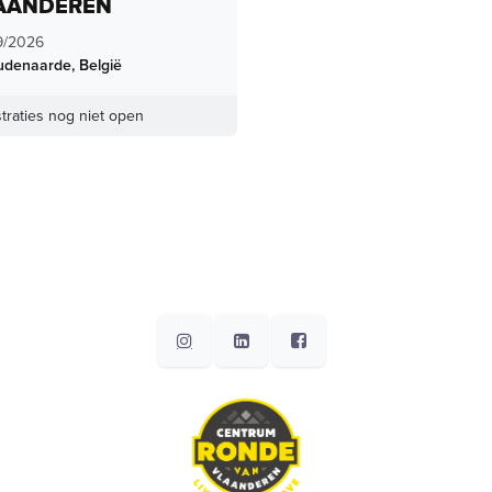
AANDEREN
9/2026
udenaarde
,
België
traties nog niet open