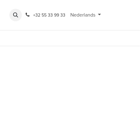
Expo
Rondeshop
Contact en openingsuren
Nederlands
Bereikbaarheid
+32 55 33 99 33