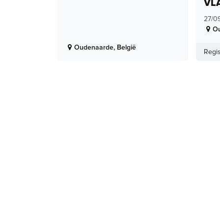
VL
27/0
O
Oudenaarde
,
België
Regis