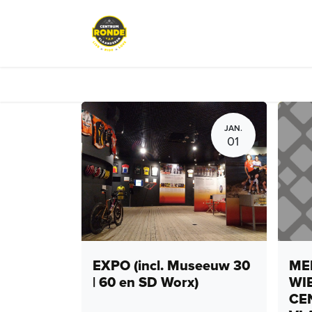
Overslaan naar inhoud
Evenementen
Peloton Café
JAN.
01
EXPO (incl. Museeuw 30
MEN
| 60 en SD Worx)
WI
CE