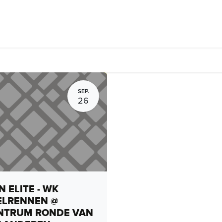
Fietsverhuur, routes en rides
Bedrijven
Groepsactiviteiten
SEP.
26
 ELITE - WK
ELRENNEN @
NTRUM RONDE VAN