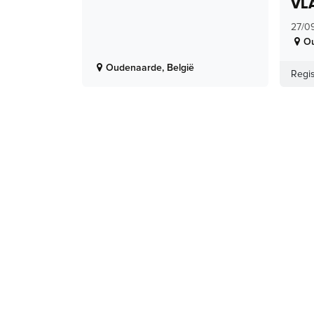
VL
27/0
O
Oudenaarde
,
België
Regis