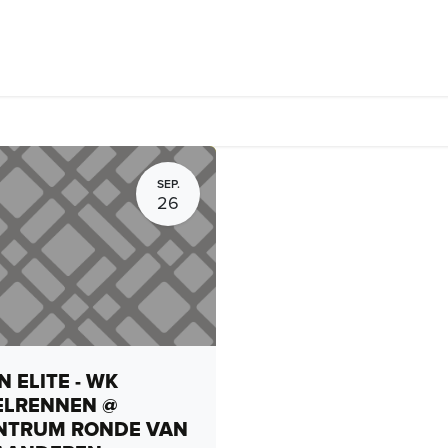
rhuur, routes en rides
Bedrijven
Groepsactiviteiten
Expo
SEP.
26
 ELITE - WK
ELRENNEN @
NTRUM RONDE VAN