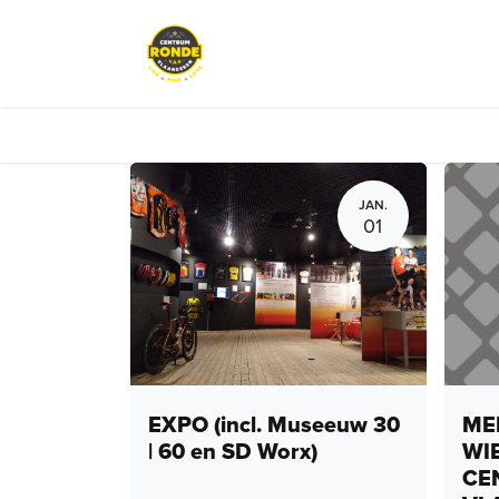
Overslaan naar inhoud
Events
Peloton Café
Fietsve
JAN.
01
EXPO (incl. Museeuw 30
MEN
| 60 en SD Worx)
WI
CE