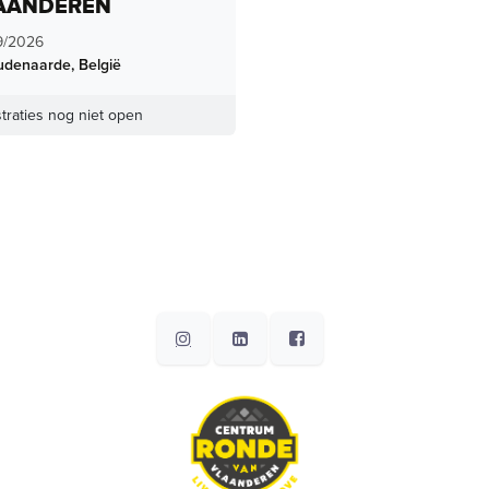
AANDEREN
9/2026
udenaarde
,
België
traties nog niet open