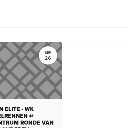
rhuur, routes en rides
Bedrijven
Groepsactiviteiten
Expo
SEP.
26
 ELITE - WK
ELRENNEN @
NTRUM RONDE VAN