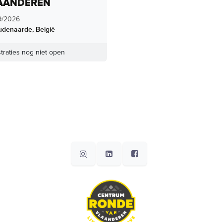
AANDEREN
9/2026
udenaarde
,
België
traties nog niet open