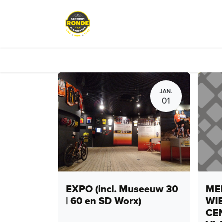
Overslaan naar inhoud
Events
Peloton Café
Fietsve
JAN.
01
EXPO (incl. Museeuw 30
MEN
| 60 en SD Worx)
WI
CE