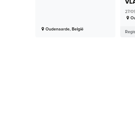
VL
27/0
O
Oudenaarde
,
België
Regis