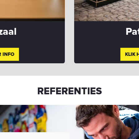
zaal
Pa
 INFO​
KLIK 
REFERENTIES