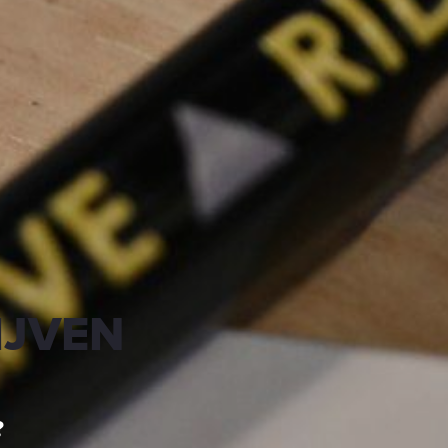
IJVEN
?