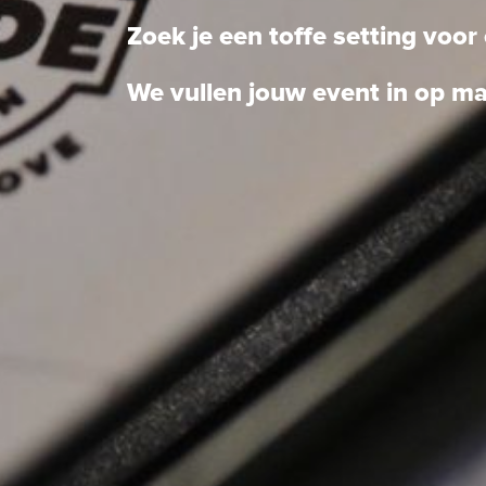
Zoek je een toffe setting voo
We vullen jouw event in op m