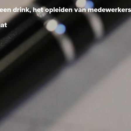
r een drink, het opleiden van medewerker
aat