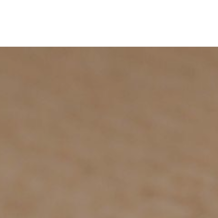
Fietsverhuur, routes en rides
Bedrijven
Groepsactiviteiten