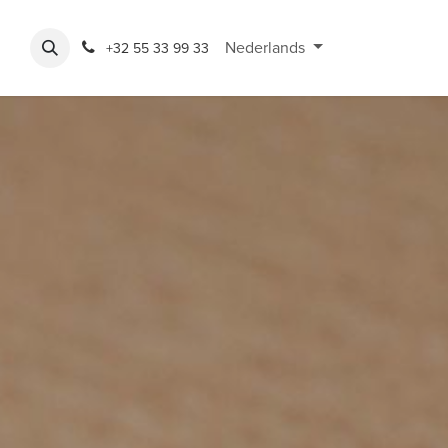
Expo
Rondeshop
Contact en openingsuren
Nederlands
Bereikbaarheid
+32 55 33 99 33