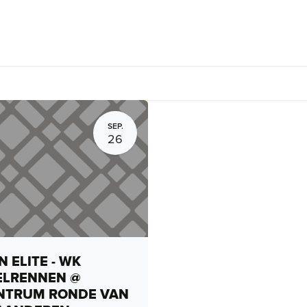
Fietsverhuur, routes en rides
Bedrijven
Groepsactiviteiten
SEP.
26
 ELITE - WK
ELRENNEN @
NTRUM RONDE VAN