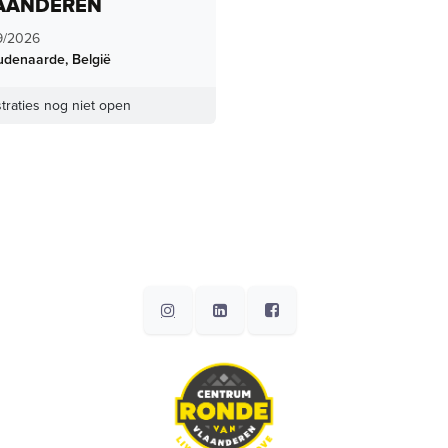
AANDEREN
9/2026
udenaarde
,
België
traties nog niet open