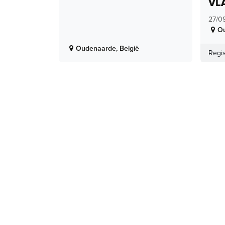
VL
27/0
O
Oudenaarde
,
België
Regis