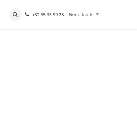
Expo
Rondeshop
Contact en openingsuren
Nederlands
Bereikbaarheid
+32 55 33 99 33