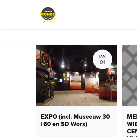
Overslaan naar inhoud
Evenementen
Peloton Café
JAN.
01
EXPO (incl. Museeuw 30
MEN
| 60 en SD Worx)
WI
CE