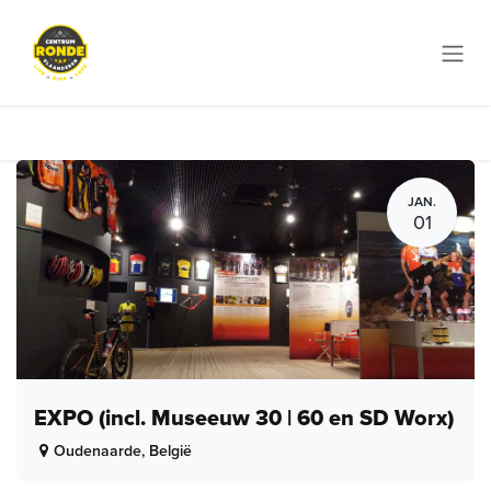
Overslaan naar inhoud
JAN.
01
EXPO (incl. Museeuw 30 | 60 en SD Worx)
Oudenaarde
,
België