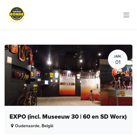
Overslaan naar inhoud
JAN.
01
EXPO (incl. Museeuw 30 | 60 en SD Worx)
Oudenaarde
,
België