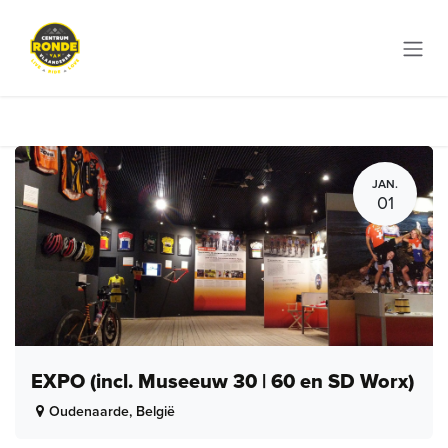
Overslaan naar inhoud
JAN.
01
EXPO (incl. Museeuw 30 | 60 en SD Worx)
Oudenaarde
,
België