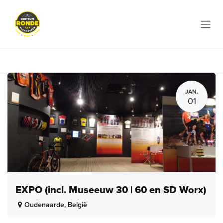
Overslaan naar inhoud
JAN.
01
EXPO (incl. Museeuw 30 | 60 en SD Worx)
Oudenaarde
,
België