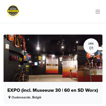
Overslaan naar inhoud
JAN.
01
EXPO (incl. Museeuw 30 | 60 en SD Worx)
Oudenaarde
,
België