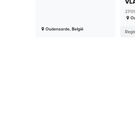
VL
27/0
O
Oudenaarde
,
België
Regis