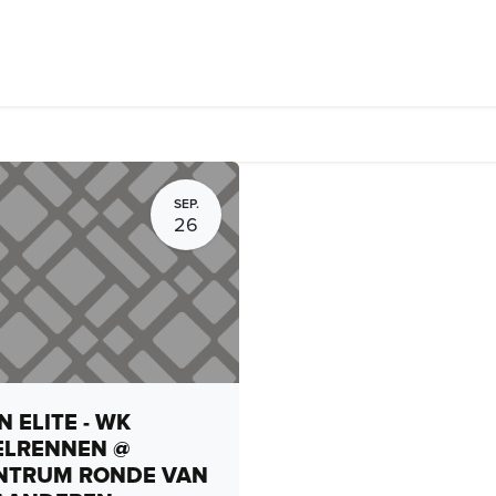
rhuur, routes en rides
Bedrijven
Groepsactiviteiten
Expo
SEP.
26
 ELITE - WK
ELRENNEN @
NTRUM RONDE VAN