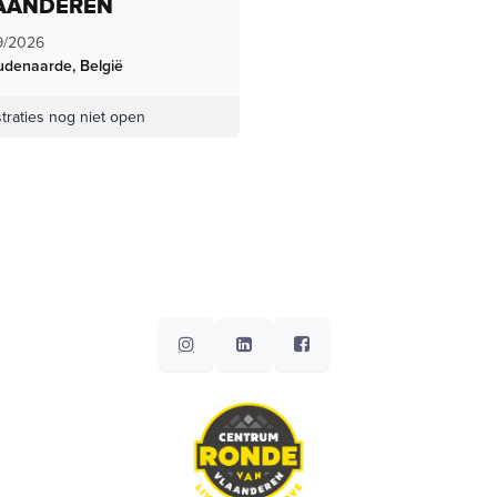
AANDEREN
9/2026
udenaarde
,
België
traties nog niet open