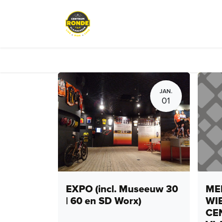
Overslaan naar inhoud
Events
Peloton Café
Fietsve
JAN.
01
EXPO (incl. Museeuw 30
MEN
| 60 en SD Worx)
WI
CE