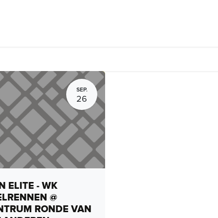
rhuur, routes en rides
Bedrijven
Groepsactiviteiten
Expo
SEP.
26
 ELITE - WK
ELRENNEN @
NTRUM RONDE VAN