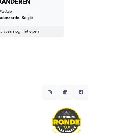
AANDEREN
9/2026
udenaarde
,
België
traties nog niet open