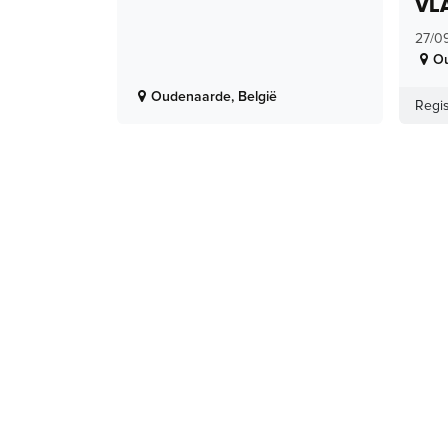
VL
27/0
O
Oudenaarde
,
België
Regis