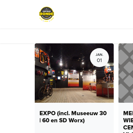
Overslaan naar inhoud
Events
Peloton Café
Fietsve
JAN.
01
EXPO (incl. Museeuw 30
MEN
| 60 en SD Worx)
WI
CE