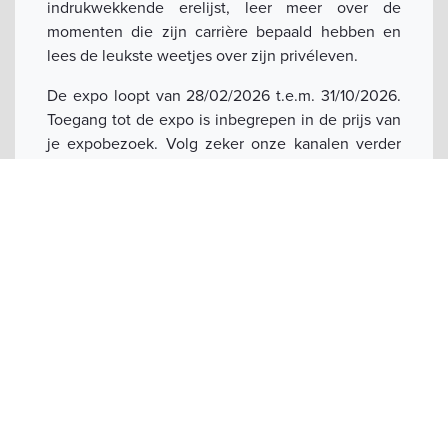
indrukwekkende erelijst, leer meer over de
momenten die zijn carrière bepaald hebben en
lees de leukste weetjes over zijn privéleven.
De expo loopt van 28/02/2026 t.e.m. 31/10/2026.
Toegang tot de expo is inbegrepen in de prijs van
je expobezoek. Volg zeker onze kanalen verder
op voor meer initiatieven rond deze expo.
KOOP HIER JE TICKETS
Schrijf je in op onze nieuwsbrief en
blijf op de hoogte!