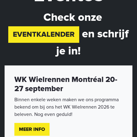
Check onze
en schrijf
EVENTKALENDER
je in!
WK Wielrennen Montréal 20-
27 september
Binnen enkele weken maken we ons programma
bekend om bij ons het WK Wielrennen 2026 te
beleven. Nog even geduld!
MEER INFO