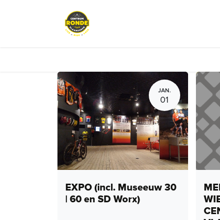
Overslaan naar inhoud
Evenementen
Peloton Café
JAN.
01
EXPO (incl. Museeuw 30
MEN
| 60 en SD Worx)
WI
CE