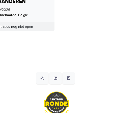
AANDEREN
9/2026
udenaarde
,
België
traties nog niet open