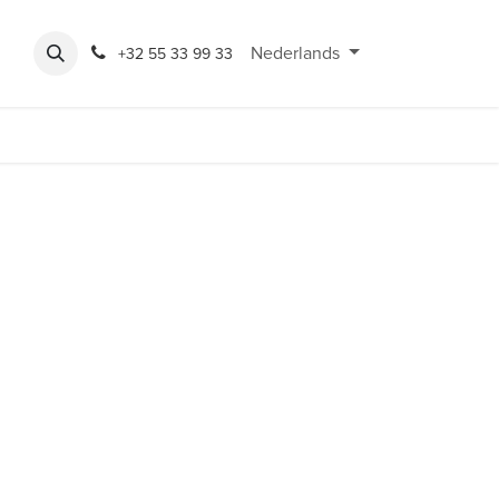
Expo
Rondeshop
Contact en openingsuren
Nederlands
Bereikbaarheid
+32 55 33 99 33