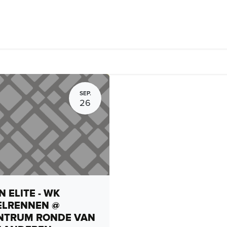
Fietsverhuur, routes en rides
Bedrijven
Groepsactiviteiten
SEP.
26
 ELITE - WK
ELRENNEN @
NTRUM RONDE VAN