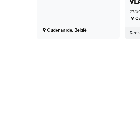
VL
27/0
O
Oudenaarde
,
België
Regis