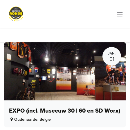
Overslaan naar inhoud
JAN.
01
EXPO (incl. Museeuw 30 | 60 en SD Worx)
Oudenaarde
,
België