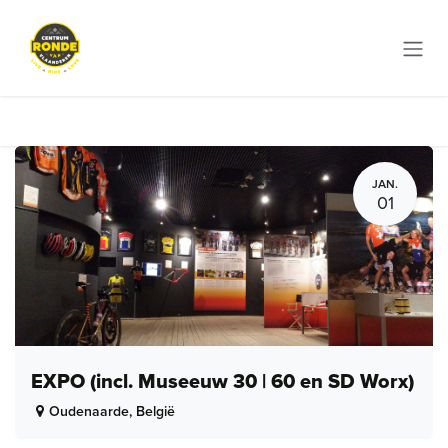
Overslaan naar inhoud
JAN.
01
EXPO (incl. Museeuw 30 | 60 en SD Worx)
Oudenaarde
,
België