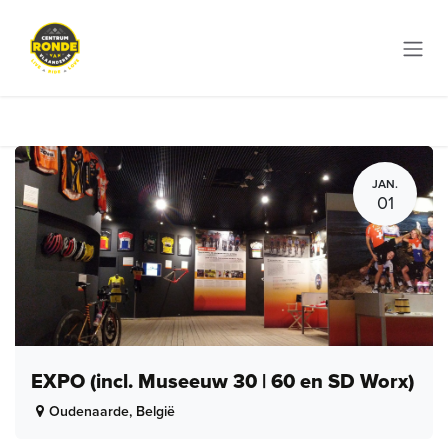
Overslaan naar inhoud
JAN.
01
EXPO (incl. Museeuw 30 | 60 en SD Worx)
Oudenaarde
,
België