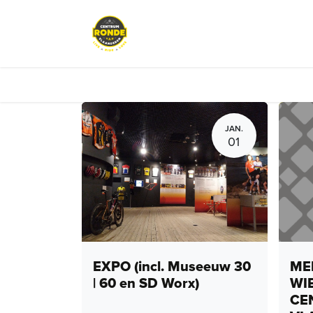
Overslaan naar inhoud
Events
Peloton Café
Fietsve
JAN.
01
EXPO (incl. Museeuw 30
MEN
| 60 en SD Worx)
WI
CE