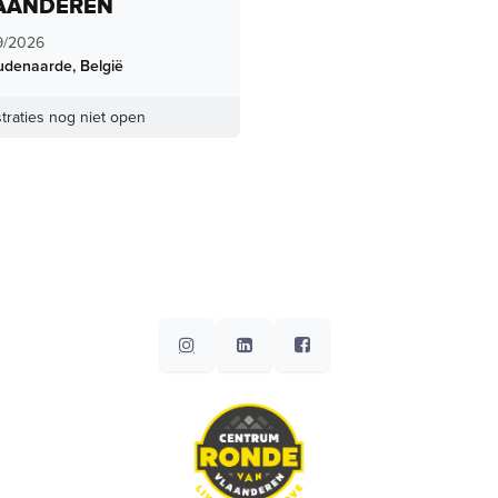
AANDEREN
9/2026
udenaarde
,
België
traties nog niet open