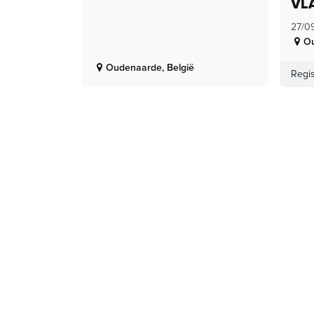
VL
27/0
O
Oudenaarde
,
België
Regis