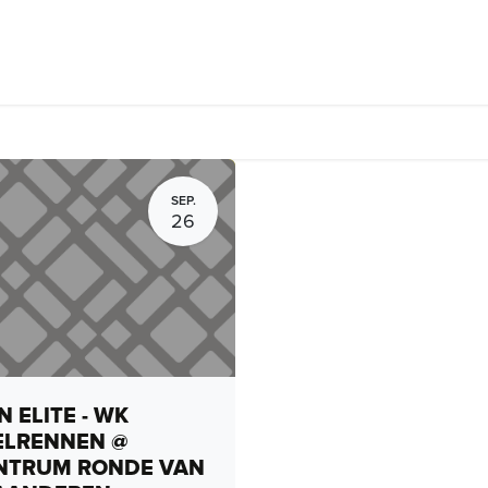
rhuur, routes en rides
Bedrijven
Groepsactiviteiten
Expo
SEP.
26
 ELITE - WK
ELRENNEN @
NTRUM RONDE VAN