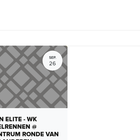
Fietsverhuur, routes en rides
Bedrijven
Groepsactiviteiten
SEP.
26
 ELITE - WK
ELRENNEN @
NTRUM RONDE VAN