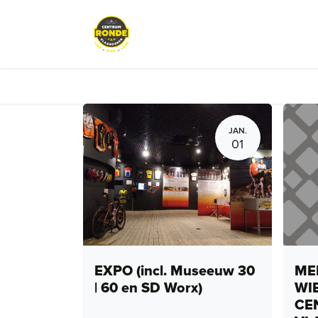
Overslaan naar inhoud
Evenementen
Peloton Café
JAN.
01
EXPO (incl. Museeuw 30
MEN
| 60 en SD Worx)
WI
CE