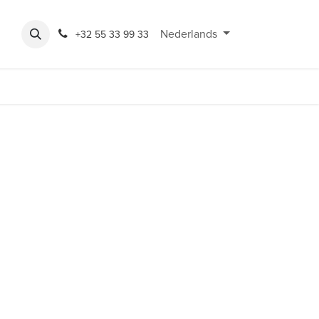
Expo
Rondeshop
Contact en openingsuren
Nederlands
Bereikbaarheid
+32 55 33 99 33