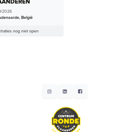
AANDEREN
9/2026
udenaarde
,
België
traties nog niet open