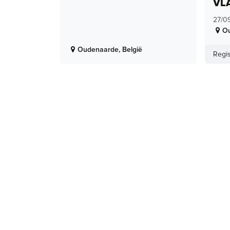
VL
27/0
O
Oudenaarde
,
België
Regis