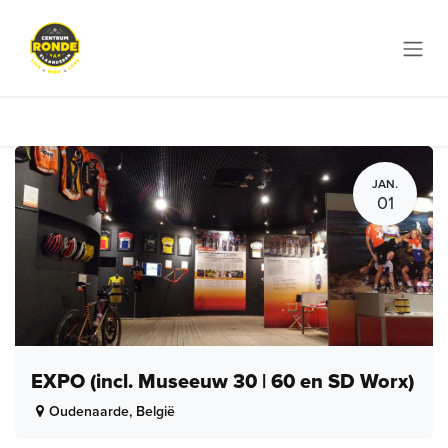
Overslaan naar inhoud
JAN.
01
EXPO (incl. Museeuw 30 | 60 en SD Worx)
Oudenaarde
,
België