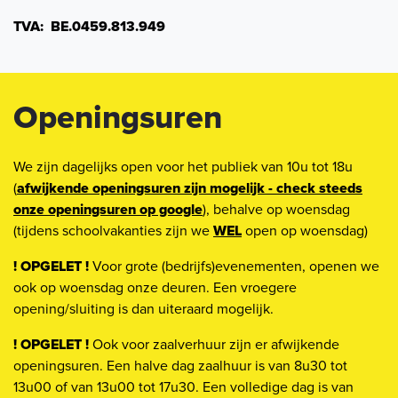
TVA: BE.0459.813.949
Openingsuren
We zijn dagelijks open voor het publiek van 10u tot 18u
(
afwijkende openingsuren zijn mogelijk - check steeds
onze openingsuren op google
), behalve op woensdag
(tijdens schoolvakanties zijn we
WEL
open op woensdag)
! OPGELET !
Voor grote (bedrijfs)evenementen, openen we
ook op woensdag onze deuren. Een vroegere
opening/sluiting is dan uiteraard mogelijk.
! OPGELET !
Ook voor zaalverhuur zijn er afwijkende
openingsuren. Een halve dag zaalhuur is van 8u30 tot
13u00 of van 13u00 tot 17u30. Een volledige dag is van