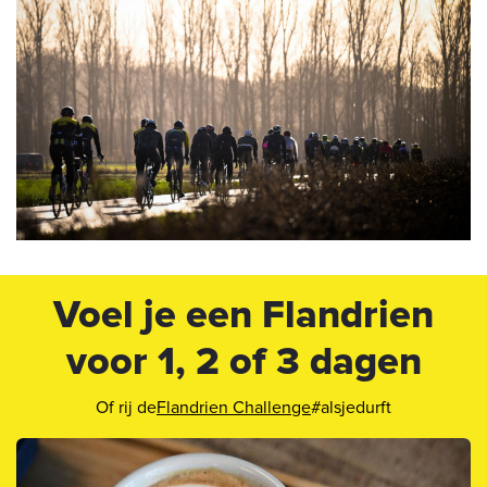
Voel je een Flandrien
voor 1, 2 of 3 dagen
Of rij de
Flandrien Challenge
#alsjedurft