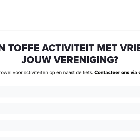
 Vélo
Entreprises
Activité (de groupe)
Expo
Rondeshop
 TOFFE ACTIVITEIT MET VRI
JOUW VERENIGING?
 zowel voor activiteiten op en naast de fiets.
Contacteer ons via 