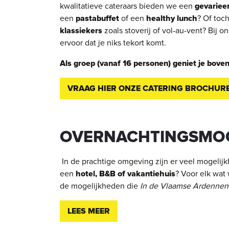
kwalitatieve cateraars bieden we een
gevariee
een
pastabuffet
of een
healthy lunch
? Of toch
klassiekers
zoals stoverij of vol-au-vent? Bij o
ervoor dat je niks tekort komt.
Als groep (vanaf 16 personen) geniet je bov
VRAAG HIER ONZE CATERING BROCHUR
OVERNACHTINGSMO
In de prachtige omgeving zijn er veel mogelij
een
hotel, B&B of vakantiehuis
? Voor elk wat 
de mogelijkheden die
In de Vlaamse Ardenne
LEES MEER