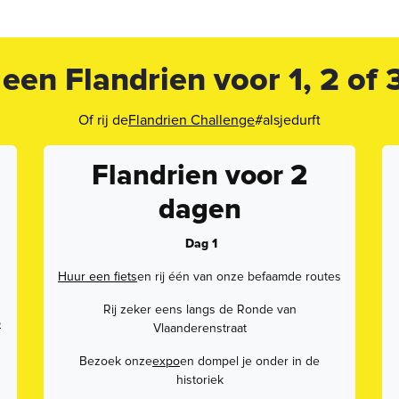
 een Flandrien voor 1, 2 of
Of rij de
Flandrien Challenge
#alsjedurft
Flandrien voor 2
dagen
Dag 1
Huur een fiets
en rij één van onze befaamde routes
Rij zeker eens langs de Ronde van
p
Vlaanderenstraat
Bezoek onze
expo
en dompel je onder in de
historiek