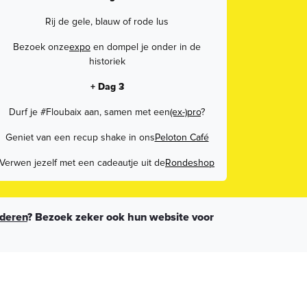
Rij de gele, blauw of rode lus
Bezoek onze
expo
en dompel je onder in de
historiek
+ Dag 3
Durf je #Floubaix aan, samen met een
(ex-)pro
?
Geniet van een recup shake in ons
Peloton Café
Verwen jezelf met een cadeautje uit de
Rondeshop
deren
? Bezoek zeker ook hun website voor