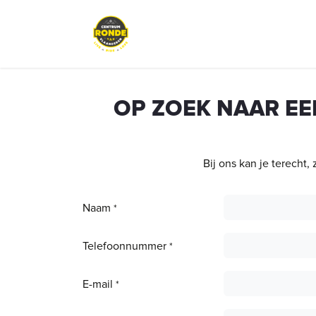
Se rendre au contenu
Événements
Café Peloton
A
OP ZOEK NAAR EEN
Bij ons kan je terecht,
Naam
*
Telefoonnummer
*
E-mail
*