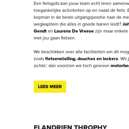
Een fietsgids kan jouw team echt leren same
toegankelijke activiteiten op en naast de fiets. 
kopman in de beste uitgangspositie naar de mee
wegkapitein die alles in goede banen leidt?
Jo
Gendt
en
Laurens De Vreese
zijn maar enkele
met jou gaan fietsen.
We beschikken over alle faciliteiten om dit mog
zoals
fietsenstalling, douches en lockers
. Wil
echte'
, dan voorzien we toch gewoon
motorbe
LEES MEER
FLANDRIEN THROPHY