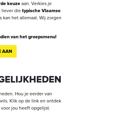
rde keuze
aan. Verkies je
 liever die
typische Vlaamse
ns kan het allemaal. Wij zorgen
endien van het groepsmenu!
E AAN
GELIJKHEDEN
kheden. Hou je eerder van
wils. Klik op de link en ontdek
n
voor jou heeft opgelijst.