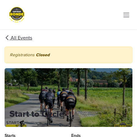
Skip to Content
All Events
Registrations
Closed
Start to Cycle
Starts
Ends