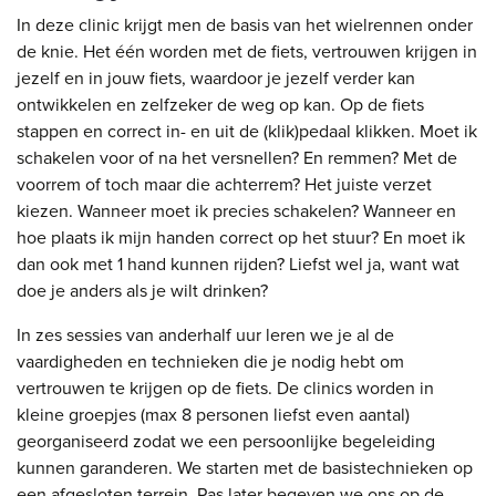
In deze clinic krijgt men de basis van het wielrennen onder
de knie. Het één worden met de fiets, vertrouwen krijgen in
jezelf en in jouw fiets, waardoor je jezelf verder kan
ontwikkelen en zelfzeker de weg op kan. Op de fiets
stappen en correct in- en uit de (klik)pedaal klikken. Moet ik
schakelen voor of na het versnellen? En remmen? Met de
voorrem of toch maar die achterrem? Het juiste verzet
kiezen. Wanneer moet ik precies schakelen? Wanneer en
hoe plaats ik mijn handen correct op het stuur? En moet ik
dan ook met 1 hand kunnen rijden? Liefst wel ja, want wat
doe je anders als je wilt drinken?
In zes sessies van anderhalf uur leren we je al de
vaardigheden en technieken die je nodig hebt om
vertrouwen te krijgen op de fiets. De clinics worden in
kleine groepjes (max 8 personen liefst even aantal)
georganiseerd zodat we een persoonlijke begeleiding
kunnen garanderen. We starten met de basistechnieken op
een afgesloten terrein. Pas later begeven we ons op de