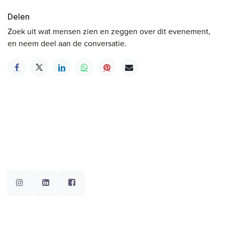
Delen
Zoek uit wat mensen zien en zeggen over dit evenement,
en neem deel aan de conversatie.
Copyright ©crvv.be | Special thanks to ©Photonews &
Grinta! Publicaties / David Stockman
Nederlands