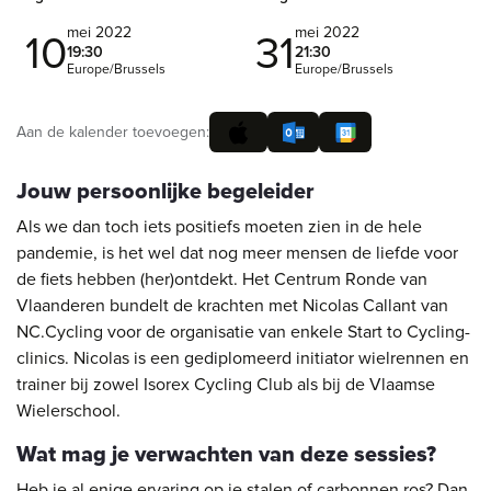
mei 2022
mei 2022
10
31
19:30
21:30
Europe/Brussels
Europe/Brussels
Aan de kalender toevoegen:
Jouw persoonlijke begeleider
Als we dan toch iets positiefs moeten zien in de hele
pandemie, is het wel dat nog meer mensen de liefde voor
de fiets hebben (her)ontdekt. Het Centrum Ronde van
Vlaanderen bundelt de krachten met Nicolas Callant van
NC.Cycling voor de organisatie van enkele Start to Cycling-
clinics. Nicolas is een gediplomeerd initiator wielrennen en
trainer bij zowel Isorex Cycling Club als bij de Vlaamse
Wielerschool.
Wat mag je verwachten van deze sessies?
Heb je al enige ervaring op je stalen of carbonnen ros? Dan