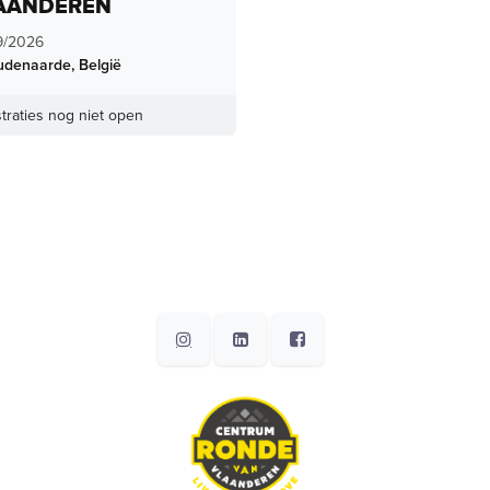
AANDEREN
9/2026
udenaarde
,
België
traties nog niet open