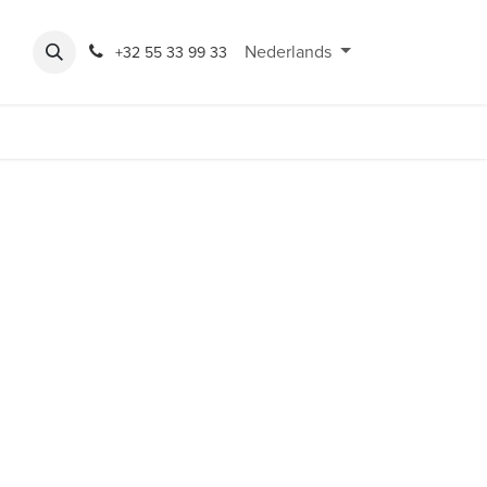
Expo
Rondeshop
Contact en openingsuren
Nederlands
Bereikbaarheid
+32 55 33 99 33