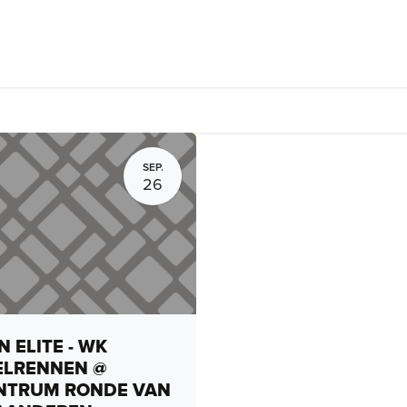
Fietsverhuur, routes en rides
Bedrijven
Groepsactiviteiten
SEP.
26
 ELITE - WK
ELRENNEN @
NTRUM RONDE VAN