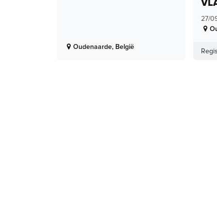
VL
27/0
O
Oudenaarde
,
België
Regis