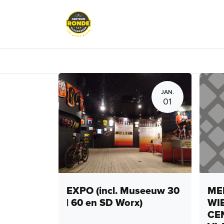
Overslaan naar inhoud
Evenementen
Peloton Café
JAN.
01
EXPO (incl. Museeuw 30
MEN
| 60 en SD Worx)
WI
CE