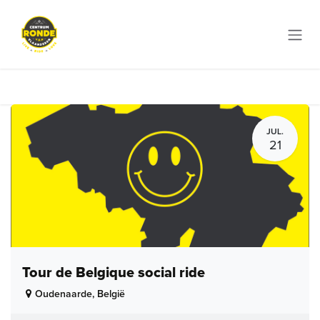
Overslaan naar inhoud
JUL.
21
Tour de Belgique social ride
Oudenaarde
,
België