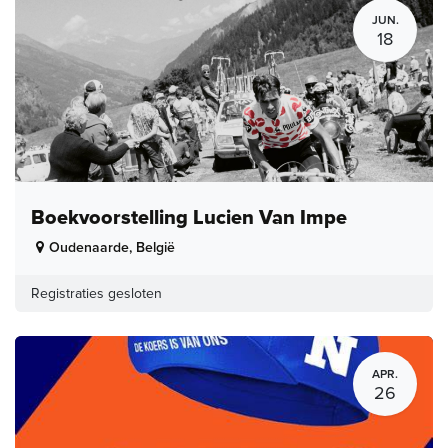
JUN.
18
Boekvoorstelling Lucien Van Impe
Oudenaarde
,
België
Registraties gesloten
APR.
26