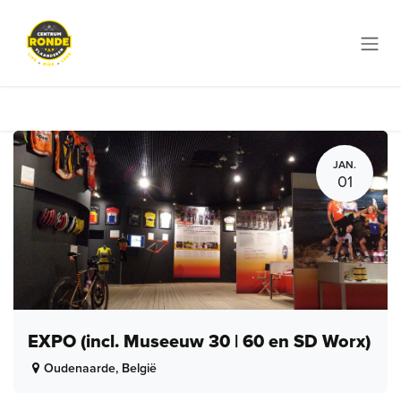
Overslaan naar inhoud
JAN.
01
EXPO (incl. Museeuw 30 | 60 en SD Worx)
Oudenaarde
,
België