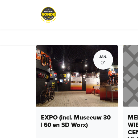
Overslaan naar inhoud
Events
Peloton Café
Fietsve
JAN.
01
EXPO (incl. Museeuw 30
MEN
| 60 en SD Worx)
WI
CE