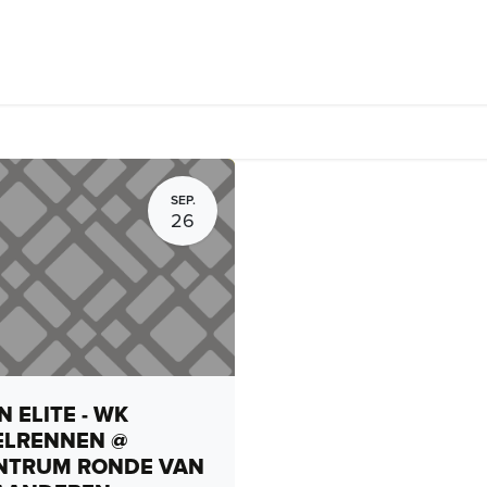
rhuur, routes en rides
Bedrijven
Groepsactiviteiten
Expo
SEP.
26
 ELITE - WK
ELRENNEN @
NTRUM RONDE VAN