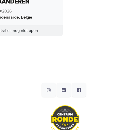
AANDEREN
9/2026
udenaarde
,
België
traties nog niet open