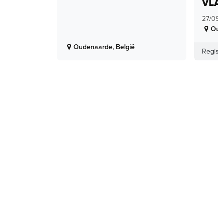
VL
27/0
O
Oudenaarde
,
België
Regis