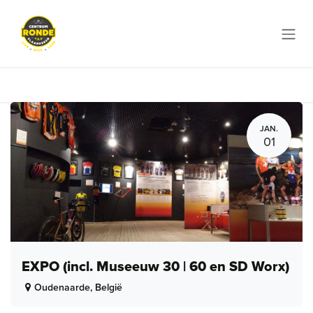
Overslaan naar inhoud
JAN.
01
EXPO (incl. Museeuw 30 | 60 en SD Worx)
Oudenaarde
,
België