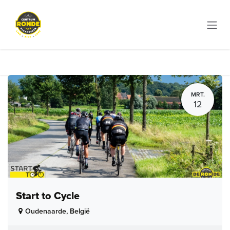
Overslaan naar inhoud
MRT.
12
Start to Cycle
Oudenaarde
,
België