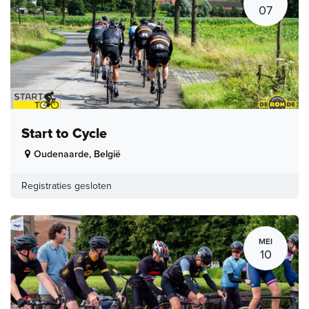
07
Start to Cycle
Oudenaarde
,
België
Registraties gesloten
MEI
10