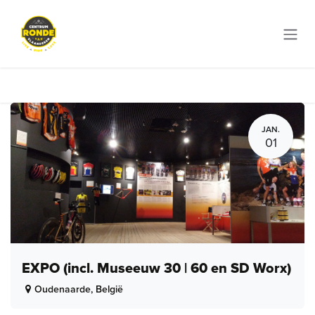
Overslaan naar inhoud
JAN.
01
EXPO (incl. Museeuw 30 | 60 en SD Worx)
Oudenaarde
,
België