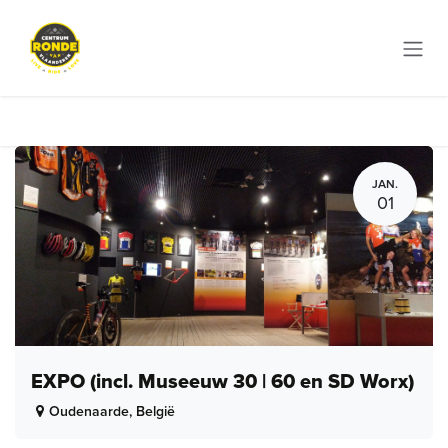
Overslaan naar inhoud
JAN.
01
EXPO (incl. Museeuw 30 | 60 en SD Worx)
Oudenaarde
,
België