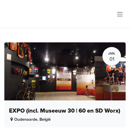
Overslaan naar inhoud
JAN.
01
EXPO (incl. Museeuw 30 | 60 en SD Worx)
Oudenaarde
,
België