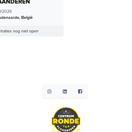
AANDEREN
9/2026
udenaarde
,
België
traties nog niet open