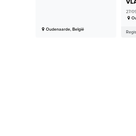
VL
27/0
O
Oudenaarde
,
België
Regis