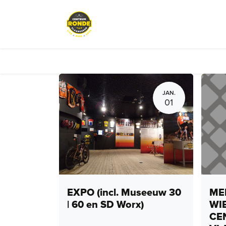
Overslaan naar inhoud
Evenementen
Peloton Café
JAN.
01
EXPO (incl. Museeuw 30
MEN
| 60 en SD Worx)
WI
CE