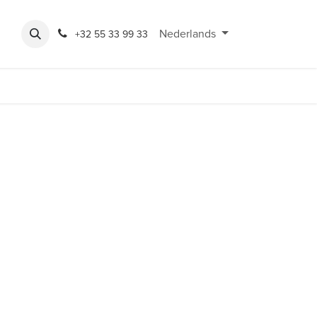
Expo
Rondeshop
Contact en openingsuren
Nederlands
Bereikbaarheid
+32 55 33 99 33