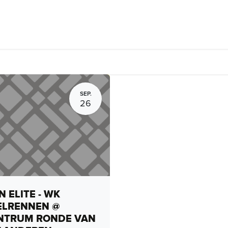
Fietsverhuur, routes en rides
Bedrijven
Groepsactiviteiten
SEP.
26
 ELITE - WK
ELRENNEN @
NTRUM RONDE VAN