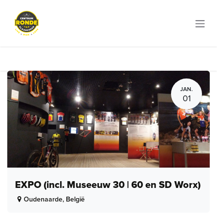
Overslaan naar inhoud
JAN.
01
EXPO (incl. Museeuw 30 | 60 en SD Worx)
Oudenaarde
,
België