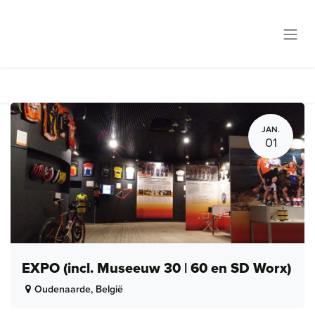
Overslaan naar inhoud
JAN.
01
EXPO (incl. Museeuw 30 | 60 en SD Worx)
Oudenaarde
,
België