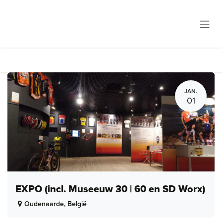
Overslaan naar inhoud
JAN.
01
EXPO (incl. Museeuw 30 | 60 en SD Worx)
Oudenaarde
,
België