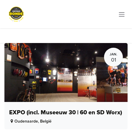
Overslaan naar inhoud
JAN.
01
EXPO (incl. Museeuw 30 | 60 en SD Worx)
Oudenaarde
,
België