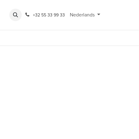
Expo
Rondeshop
Contact en openingsuren
Nederlands
Bereikbaarheid
+32 55 33 99 33