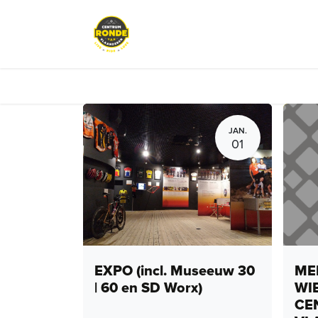
Overslaan naar inhoud
Evenementen
Peloton Café
JAN.
01
EXPO (incl. Museeuw 30
MEN
| 60 en SD Worx)
WI
CE