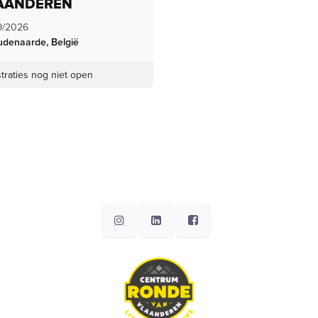
AANDEREN
9/2026
udenaarde
,
België
traties nog niet open