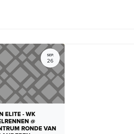
Fietsverhuur, routes en rides
Bedrijven
Groepsactiviteiten
SEP.
26
 ELITE - WK
ELRENNEN @
NTRUM RONDE VAN