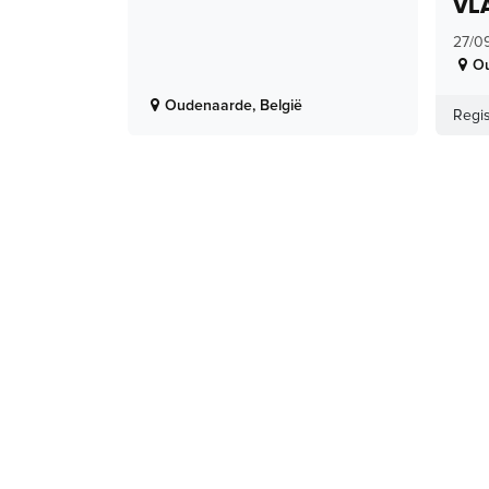
VL
27/0
O
Oudenaarde
,
België
Regis