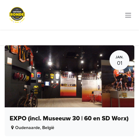
Overslaan naar inhoud
JAN.
01
EXPO (incl. Museeuw 30 | 60 en SD Worx)
Oudenaarde
,
België