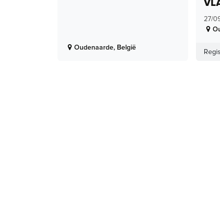
VL
27/0
O
Oudenaarde
,
België
Regis