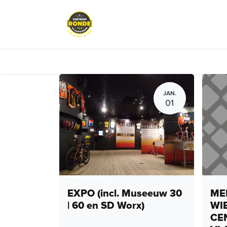
Overslaan naar inhoud
Events
Peloton Café
Fietsve
JAN.
01
EXPO (incl. Museeuw 30
MEN
| 60 en SD Worx)
WI
CE