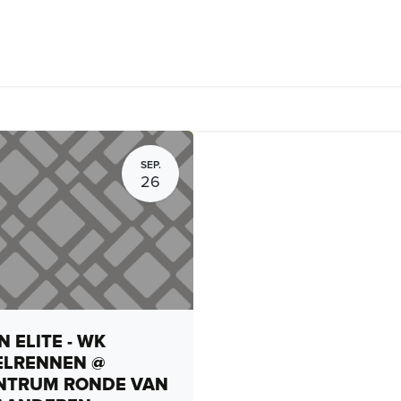
rhuur, routes en rides
Bedrijven
Groepsactiviteiten
Expo
SEP.
26
 ELITE - WK
ELRENNEN @
NTRUM RONDE VAN