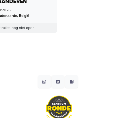
AANDEREN
9/2026
udenaarde
,
België
traties nog niet open